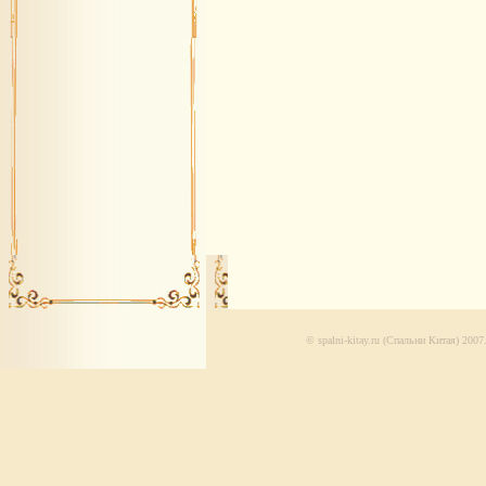
© spalni-kitay.ru (Спальни Китая) 200