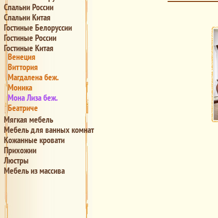
Спальни России
Спальни Китая
Гостиные Белоруссии
Гостиные России
Гостиные Китая
Венеция
Виттория
Магдалена беж.
Моника
Мона Лиза беж.
Беатриче
Мягкая мебель
Мебель для ванных комнат
Кожанные кровати
Прихожии
Люстры
Мебель из массива