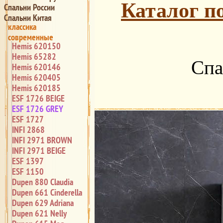
Каталог п
Спальни России
Спальни Китая
классика
современные
Hemis 620150
Hemis 65282
Спа
Hemis 620146
Hemis 620405
Hemis 620185
ESF 1726 BEIGE
ESF 1726 GREY
ESF 1727
INFI 2868
INFI 2971 BROWN
INFI 2971 BEIGE
ESF 1397
ESF 1150
Dupen 880 Claudia
Dupen 661 Cinderella
Dupen 629 Adriana
Dupen 621 Nelly