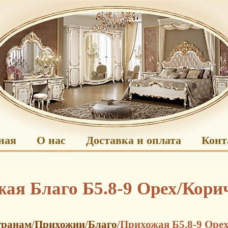
ная
О нас
Доставка и оплата
Конт
ая Благо Б5.8-9 Орех/Кор
транам
/
Прихожии
/
Благо
/Прихожая Б5.8-9 Оре