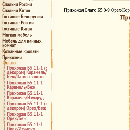
Спальни России
Спальни Китая
Прихожая Благо Б5.8-9 Орех/Ко
Гостиные Белоруссии
При
Гостиные России
Гостиные Китая
Мягкая мебель
Мебель для ванных
комнат
Кожанные кровати
Прихожии
Благо
Прихожая Б5.11-1 (с
декором) Карамель/
Беж/Патина золото
Прихожая Б5.11-1
Карамель/Беж
Прихожая Б5.11-1
Карамель/Изумруд
Прихожая Б5.11-1 (с
декором) Орех/Беж
Прихожая Б5.11-1
Орех/Беж
Прихожая Б5.11-1
Орех/Изумруд