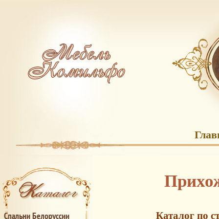
Глав
Прихож
Каталог по с
Спальни Белоруссии