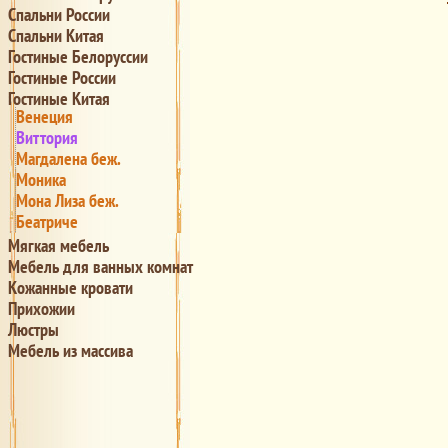
Спальни России
Спальни Китая
Гостиные Белоруссии
Гостиные России
Гостиные Китая
Венеция
Виттория
Магдалена беж.
Моника
Мона Лиза беж.
Беатриче
Мягкая мебель
Мебель для ванных комнат
Кожанные кровати
Прихожии
Люстры
Мебель из массива