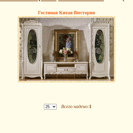
Гостиная Китая Виттория
Всего надено:
1