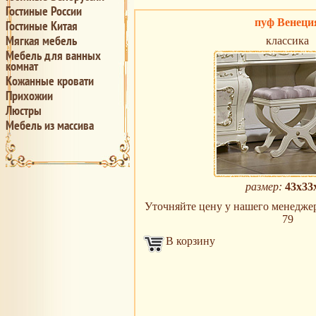
Гостиные России
пуф Венеци
Гостиные Китая
Мягкая мебель
классика
Мебель для ванных
комнат
Кожанные кровати
Прихожии
Люстры
Мебель из массива
размер:
43х33
Уточняйте цену у нашего менеджера 
79
В корзину