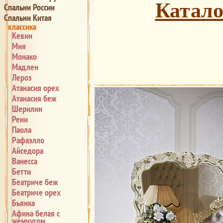
Катало
Спальни России
Спальни Китая
классика
Кевин
Мия
Монако
Мадлен
Лероз
Атанасия орех
Атанасия беж
Шерилин
Рени
Паола
Рафаэлло
Айседора
Ванесса
Бетти
Беатриче беж
Беатриче орех
Бьянка
Афина белая с
жемчугом