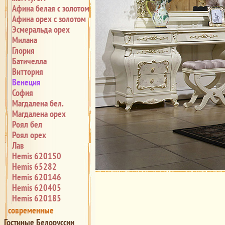
Афина белая с золотом
Афина орех с золотом
Эсмеральда орех
Милана
Глория
Батичелла
Виттория
Венеция
София
Магдалена бел.
Магдалена орех
Роял бел
Роял орех
Лав
Hemis 620150
Hemis 65282
Hemis 620146
Hemis 620405
Hemis 620185
современные
Гостиные Белоруссии