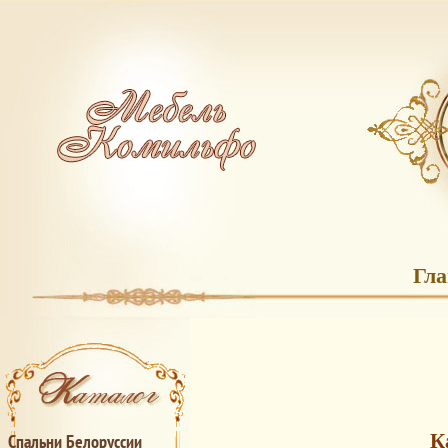
Гл
К
Спальни Белоруссии