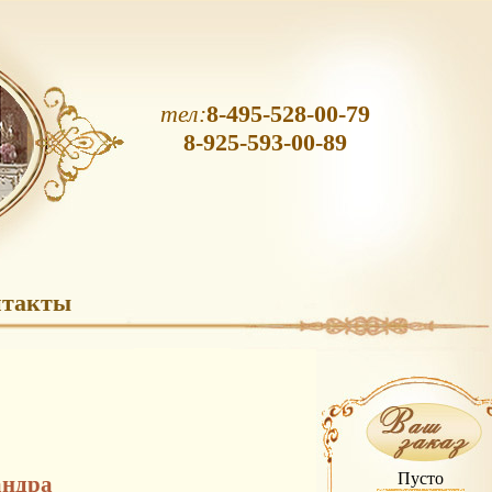
тел:
8-495-528-00-79
8-925-593-00-89
нтакты
Пусто
андра