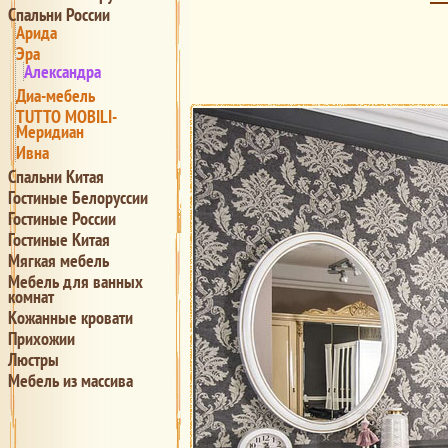
Спальни России
Арида
Эра
Александра
Диа-мебель
TUTTO MOBILI-
Меридиан
Ивна
Спальни Китая
Гостиные Белоруссии
Гостиные России
Гостиные Китая
Мягкая мебель
Мебель для ванных
комнат
Кожанные кровати
Прихожии
Люстры
Мебель из массива