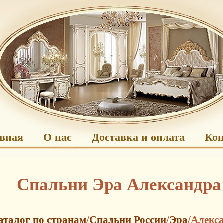
авная
О нас
Доставка и оплата
Ко
Спальни Эра Александра
аталог по странам
/
Спальни России
/
Эра
/Алекс