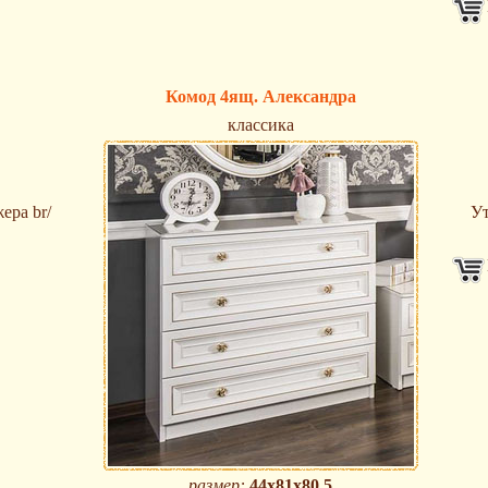
Комод 4ящ. Александра
классика
ера br/
Ут
размер:
44x81x80.5