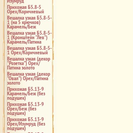
Изумруд
Прихожая Б5.8-5
Орех/Коричневый
Вешалка узкая Б5.8-5-
1 (на 5 крючков)
Карамель/Беж
Вешалка узкая Б5.8-5-
1 (Кронштейн "Лев")
Карамель/Патина
Вешалка узкая Б5.8-5-
1 Орех/Коричневый
Вешалка узкая (декор
"Розетка") Орех/
Патина золото
Вешалка узкая (декор
"Овал") Орех/Патина
золото
Прихожая Б5.13-9
Карамель/Беж (без
подушек)
Прихожая Б5.13-9
Орех/Беж (без
подушек)
Прихожая Б5.13-9
Орех/Изумруд (без
подушек)