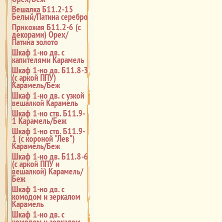
Вешалка Б11.2-15
Белый/Патина серебро
Прихожая Б11.2-6 (с
декорами) Орех/
Патина золото
Шкаф 1-но дв. с
капителями Карамель
Шкаф 1-но дв. Б11.8-3
(с аркой ППУ)
Карамель/Беж
Шкаф 1-но дв. с узкой
вешалкой Карамель
Шкаф 1-но ств. Б11.9-
1 Карамель/Беж
Шкаф 1-но ств. Б11.9-
1 (с короной "Лев")
Карамель/Беж
Шкаф 1-но дв. Б11.8-6
(с аркой ППУ и
вешалкой) Карамель/
Беж
Шкаф 1-но дв. с
комодом и зеркалом
Карамель
Шкаф 1-но дв. с
комодом и зеркалом