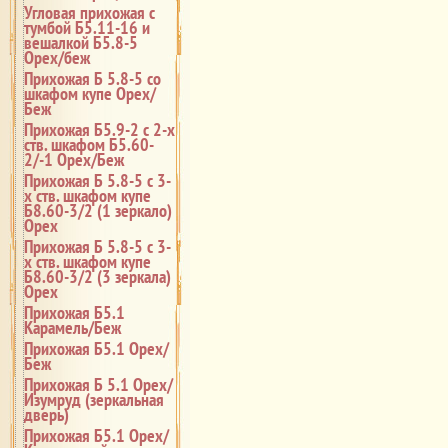
Угловая прихожая с
тумбой Б5.11-16 и
вешалкой Б5.8-5
Орех/беж
Прихожая Б 5.8-5 со
шкафом купе Орех/
Беж
Прихожая Б5.9-2 с 2-х
ств. шкафом Б5.60-
2/-1 Орех/Беж
Прихожая Б 5.8-5 с 3-
х ств. шкафом купе
Б8.60-3/2 (1 зеркало)
Орех
Прихожая Б 5.8-5 с 3-
х ств. шкафом купе
Б8.60-3/2 (3 зеркала)
Орех
Прихожая Б5.1
Карамель/Беж
Прихожая Б5.1 Орех/
Беж
Прихожая Б 5.1 Орех/
Изумруд (зеркальная
дверь)
Прихожая Б5.1 Орех/