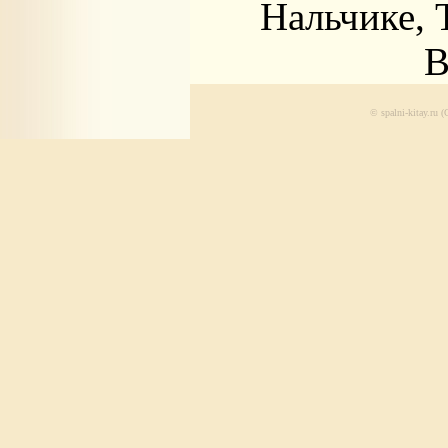
Нальчике, 
В
© spalni-kitay.ru