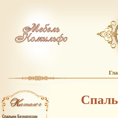
Гл
Спаль
Спальни Белоруссии