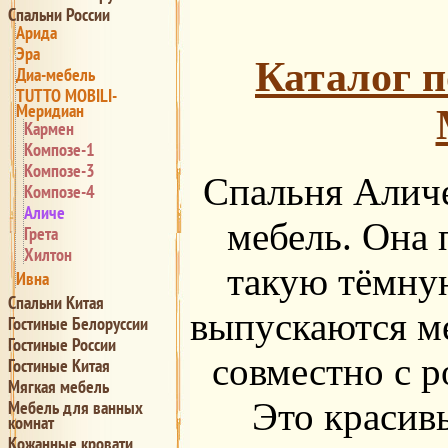
Спальни России
Арида
Эра
Каталог п
Диа-мебель
TUTTO MOBILI-
Меридиан
Кармен
Композе-1
Композе-3
Спальня Аличе
Композе-4
Аличе
мебель. Она 
Грета
Хилтон
такую тёмную
Ивна
Спальни Китая
выпускаются 
Гостиные Белоруссии
Гостиные России
совместно с 
Гостиные Китая
Мягкая мебель
Это красив
Мебель для ванных
комнат
Кожанные кровати