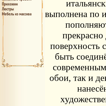
итальянс
Прихожии
Люстры
выполнена по и
Мебель из массива
пополняю
прекрасно 
поверхность 
быть соединё
современным 
обои, так и д
нанесё
художестве