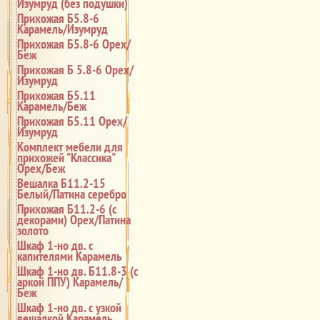
Изумруд (без подушки)
Прихожая Б5.8-6
Карамель/Изумруд
Прихожая Б5.8-6 Орех/
Беж
Прихожая Б 5.8-6 Орех/
Изумруд
Прихожая Б5.11
Карамель/Беж
Прихожая Б5.11 Орех/
Изумруд
Комплект мебели для
прихожей "Классика"
Орех/Беж
Вешалка Б11.2-15
Белый/Патина серебро
Прихожая Б11.2-6 (с
декорами) Орех/Патина
золото
Шкаф 1-но дв. с
капителями Карамель
Шкаф 1-но дв. Б11.8-3 (с
аркой ППУ) Карамель/
Беж
Шкаф 1-но дв. с узкой
вешалкой Карамель